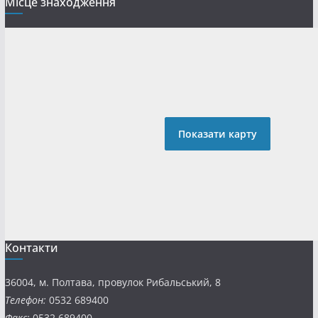
Місце знаходження
Показати карту
Контакти
36004, м. Полтава, провулок Рибальський, 8
Телефон:
0532 689400
Факс:
0532 689400