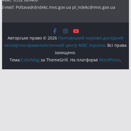
E-mail:
Poltava@dndekc.mvs.gov.ua pl_ndekc@mvs.gov.ua
Авторське право © 2026
Полтавський науково-дослідний
експертно-криміналістичний центр МВС України
. Всі права
захищено.
Тема:
ColorMag
за ThemeGrill. На платформі
WordPress
.