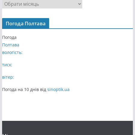
А
р
х
Погода Полтава
і
в
Погода
и
Полтава
вологість:
тиск:
вітер:
Погода на 10 днів від
sinoptik.ua