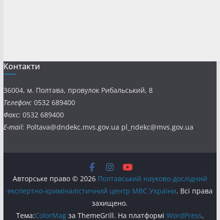
Контакти
36004, м. Полтава, провулок Рибальський, 8
Телефон:
0532 689400
Факс:
0532 689400
E-mail:
Poltava@dndekc.mvs.gov.ua pl_ndekc@mvs.gov.ua
Авторське право © 2026
Полтавський науково-дослідний
експертно-криміналістичний центр МВС України
. Всі права
захищено.
Тема:
ColorMag
за ThemeGrill. На платформі
WordPress
.